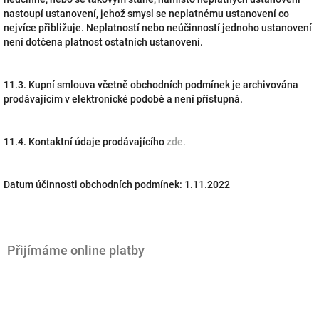
nastoupí ustanovení, jehož smysl se neplatnému ustanovení co
nejvíce přibližuje. Neplatností nebo neúčinností jednoho ustanovení
není dotčena platnost ostatních ustanovení.
11.3. Kupní smlouva včetně obchodních podmínek je archivována
prodávajícím v elektronické podobě a není přístupná.
11.4. Kontaktní údaje prodávajícího
zde.
Datum účinnosti obchodních podmínek: 1.11.2022
Z
á
Přijímáme online platby
p
a
t
í