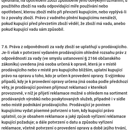
ujednána, na opotřebení zboží způsobené jeho obvyklým užíváním, u
použitého zboží na vadu odpovídající míře používání nebo
opotřebení, kterou zboží mělo při převzetí kupujícím, nebo vyplývá-li
to z povahy zboží. Právo z vadného plnění kupujícímu nenáleží,
pokud kupující před převzetím zboží věděl, že zboží má vadu, anebo
pokud kupující vadu sám způsobil.
7.6. Práva z odpovědnosti za vady zboží se uplatňují u prodávajícího.
Je-li však v potvrzení vydaném prodávajícím ohledně rozsahu práv z
odpovědnosti za vady (ve smyslu ustanovení § 2166 občanského
zákoníku) uvedena jiná osoba určená k opravě, která je v místě
prodávajícího nebo v místě pro kupujícího bližším, uplatní kupující
právo na opravu u toho, kdo je určen k provedení opravy. S výjimkou
případů, kdy je k provedení opravy určena jiná osoba podle předchozí
věty, je prodávající povinen přijmout reklamaci v kterékoli
provozovně, v níž je přijetí reklamace možné s ohledem na sortiment
prodávaných výrobků nebo poskytovaných služeb, případně i v sídle
nebo místě podnikání prodávajícího. Prodávající je povinen
kupujícímu vydat písemné potvrzení o tom, kdy kupující právo
uplatnil, co je obsahem reklamace a jaký způsob vyřízení reklamace
kupující požaduje; a dále potvrzení o datu a způsobu vyřízení
reklamace, včetně potvrzení o provedení opravy a době jejího trvání,