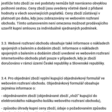
jestliže toto zboží ze své podstaty nemůže být navráceno obvyklou
poštovní cestou. Ceny zboží jsou uvedeny včetně daně z přidané
hodnoty a všech souvisejících poplatků. Ceny zboží zůstávají v
platnosti po dobu, kdy jsou zobrazovány ve webovém rozhraní
obchodu. Tímto ustanovením není omezena možnost prodávajícího
uzavřít kupní smlouvu za individuálně sjednaných podmínek.
3.3. Webové rozhraní obchodu obsahuje také informace o nákladech
spojených s balením a dodáním zboží. Informace o nákladech
spojených s balením a dodáním zboží uvedené ve webovém rozhraní
internetového obchodu platí pouze v případech, kdy je zboží
doručováno v rámci území České republiky a Slovenské republiky.
3.4. Pro objednání zboží vyplní kupující objednávkový formulář ve
webovém rozhraní obchodu. Objednávkový formulář obsahuje
zejména informace o:
- objednávaném zboží (objednávané zboží „vloží“ kupující do
elektronického nákupního košíku webového rozhraní obchodu),
- způsobu úhrady kupní ceny zboží, údaje o požadovaném způsobu