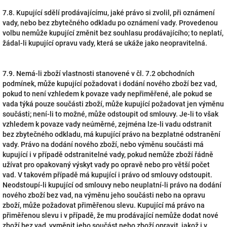
7.8. Kupující sdělí prodávajícímu, jaké právo si zvolil, při oznámení
vady, nebo bez zbytečného odkladu po oznámení vady. Provedenou
volbu nemůže kupující změnit bez souhlasu prodávajícího; to neplatí,
žádal-li kupující opravu vady, která se ukáže jako neopravitelná.
7.9. Nemá-li zboží vlastnosti stanovené v čl. 7.2 obchodních
podmínek, může kupující požadovat i dodání nového zboží bez vad,
pokud to není vzhledem k povaze vady nepřiměřené, ale pokud se
vada týká pouze součásti zboží, může kupující požadovat jen výměnu
součásti; není-li to možné, může odstoupit od smlouvy. Je-li to však
vzhledem k povaze vady neúměrné, zejména lze-li vadu odstranit
bez zbytečného odkladu, má kupující právo na bezplatné odstranění
vady. Právo na dodání nového zboží, nebo výměnu součásti má
kupující i v případě odstranitelné vady, pokud nemůže zboží řádně
užívat pro opakovaný výskyt vady po opravě nebo pro větší počet
vad. V takovém případě má kupující i právo od smlouvy odstoupit.
Neodstoupí-li kupující od smlouvy nebo neuplatní-li právo na dodání
nového zboží bez vad, na výměnu jeho součásti nebo na opravu
zboží, může požadovat přiměřenou slevu. Kupující má právo na
přiměřenou slevu i v případě, že mu prodávající nemůže dodat nové
zboží bez vad, vyměnit jeho součást nebo zboží opravit, jakož i v