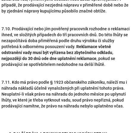
případě, že prodávající nezjedná nápravu v přiměřené době nebo že
by zjednání nápravy kupujícímu působilo značné obtíže.
7.10. Prodávající nebo jím pověřený pracovník rozhodne o reklamaci
ihned, ve složitých případech do tří pracovních dnů. Do této lhůty se
nezapočítává doba přiměřená podle druhu výrobku či služby
potřebná k odbornému posouzení vady.
Reklamace včetně
odstranění vady musí být vyřízena bez zbytečného odkladu,
nejpozději do 30 dnů ode dne uplatnění reklamace
, pokud se
prodávající se spotřebitelem nedohodne na delší lhůtě.
7.11. Kdo má právo podle § 1923 občanského zákoníku, náleží mu i
náhrada nákladů účelně vynaložených při uplatnění tohoto práva.
Neuplatní-li však právo na náhradu do jednoho měsíce po uplynutí
lhůty, ve které je třeba vytknout vadu, soud právo nepřizná, pokud
prodávající namítne, že právo na náhradu nebylo uplatněno včas.