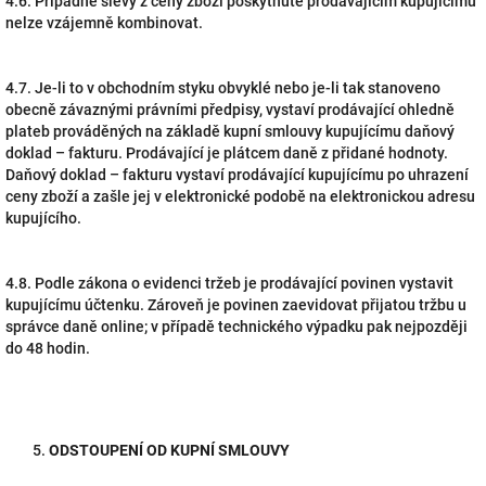
4.6. Případné slevy z ceny zboží poskytnuté prodávajícím kupujícímu
nelze vzájemně kombinovat.
4.7. Je-li to v obchodním styku obvyklé nebo je-li tak stanoveno
obecně závaznými právními předpisy, vystaví prodávající ohledně
plateb prováděných na základě kupní smlouvy kupujícímu daňový
doklad – fakturu. Prodávající je plátcem daně z přidané hodnoty.
Daňový doklad – fakturu vystaví prodávající kupujícímu po uhrazení
ceny zboží a zašle jej v elektronické podobě na elektronickou adresu
kupujícího.
4.8. Podle zákona o evidenci tržeb je prodávající povinen vystavit
kupujícímu účtenku. Zároveň je povinen zaevidovat přijatou tržbu u
správce daně online; v případě technického výpadku pak nejpozději
do 48 hodin.
ODSTOUPENÍ OD KUPNÍ SMLOUVY