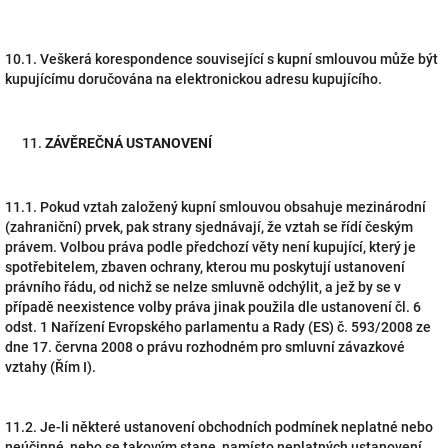
10.1. Veškerá korespondence související s kupní smlouvou může být
kupujícímu doručována na elektronickou adresu kupujícího.
ZÁVĚREČNÁ USTANOVENÍ
11.1. Pokud vztah založený kupní smlouvou obsahuje mezinárodní
(zahraniční) prvek, pak strany sjednávají, že vztah se řídí českým
právem. Volbou práva podle předchozí věty není kupující, který je
spotřebitelem, zbaven ochrany, kterou mu poskytují ustanovení
právního řádu, od nichž se nelze smluvně odchýlit, a jež by se v
případě neexistence volby práva jinak použila dle ustanovení čl. 6
odst. 1 Nařízení Evropského parlamentu a Rady (ES) č. 593/2008 ze
dne 17. června 2008 o právu rozhodném pro smluvní závazkové
vztahy (Řím I).
11.2. Je-li některé ustanovení obchodních podmínek neplatné nebo
neúčinné, nebo se takovým stane, namísto neplatných ustanovení