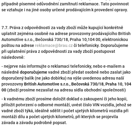
případně písemné odůvodnění zamítnutí reklamace. Tato povinnost
se vztahuje i na jiné osoby určené prodávajícím k provedení opravy.
7.7. Práva z odpovědnosti za vady zboží může kupující konkrétně
uplatnit zejména osobně na adrese provozovny prodávajícího British
Automotive s.r.o., Bečovská 730/18, Praha 10,104 00, elektronickou
poštou na adrese
reklamace@brau.cz
či telefonicky. Doporučujeme
při uplatnění práva z odpovědnosti za vady zboží postupovat
následovně:
- nejprve nás informujte o reklamaci telefonicky, nebo e-mailem a
následně
doporučujeme
vadné zboží předat osobně nebo zaslat jako
doporučený balík (ne jako dobírku) na výše uvedenou adresu naší
provozovny
British Automotive s.r.o., Bečovská 730/18, Praha 10, 104
00
(zboží prosíme nezasílat na adresu sídla obchodní společnosti)
- k vadnému zboží prosíme doložit doklad o zakoupení či jeho kopii,
přiložit potvrzení o odborné montáží, uvést číslo VIN vozidla, jehož se
vadné zboží týká, ideálně sdělit i počet ujetých kilometrů vozidla při
montáži dílu a počet ujetých kilometrů, při kterých se projevila
závada a závadu podrobně popsat.