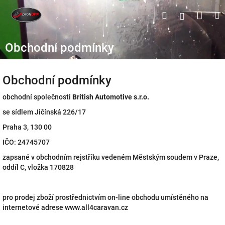
Přejít
Náku
Hledat
M
Přihlášen
na
obsah
koší
Obchodní podmínky
Obchodní podmínky
obchodní společnosti
British Automotive s.r.o.
se sídlem Jičínská 226/17
Praha 3, 130 00
IČO: 24745707
zapsané v obchodním rejstříku vedeném Městským soudem v Praze,
oddíl C, vložka 170828
pro prodej zboží prostřednictvím on-line obchodu umístěného na
internetové adrese www.all4caravan.cz