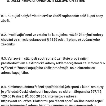
DALŠÍ PRÁVA A POVINNOSTI SMLUVNÍCH STRAN
8.1. Kupující nabývá vlastnictví ke zboží zaplacením celé kupní ceny
zboží.
8.2. Prodávající není ve vztahu ke kupujícímu vázán žádnými kodexy
chování ve smyslu ustanovení § 1826 odst. 1 písm. e) občanského
zákoníku.
8.3. Vyřizování stížností spotřebitelů zajišťuje prodávající
prostřednictvím elektronické adresy reklamace@brau.cz. Informaci o
vyřízení stížnosti kupujícího zašle prodávající na elektronickou
adresu kupujícího.
8.4. K mimosoudnímu řešení spotřebitelských sporů z kupní smlouvy
je příslušná
Česká obchodní inspekce
, se sídlem Štěpánská 567/15,
120 00 Praha 2, IČ: 000 20 869, internetová adresa:
https://adr.coi.cz/cs. Platformu pro řešení sporů on-line nacházející
se na internetové adrese http://ec.europa.eu/consumers/odr je