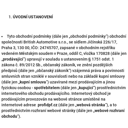
ÚVODNÍ USTANOVENÍ
Tyto obchodní podmínky (dále jen „obchodní podmínky“) obchodní
společnosti British Automotive s.r.o., se sídlem Jičínská 226/17,
Praha 3, 130 00, IČO: 24745707, zapsané v obchodním rejstříku
vedeném Městským soudem v Praze, oddíl C, vložka 170828 (dále jen
„
prodávající
“) upravují v souladu s ustanovením § 1751 odst. 1
zákona č. 89/2012 Sb., občanský zákoník, ve znění pozdějších
předpisů (dále jen „občanský zákoník“) vzájemná práva a povinnosti
smluvních stran vzniklé v souvislosti nebo na základě kupní smlouvy
(dále jen „
kupní smlouva
“) uzavírané mezi prodávajícím a jinou
fyzickou osobou -
spotřebitelem
(dále jen „
kupující
“) prostřednictvím
internetového obchodu prodávajícího. Internetový obchod je
prodávajícím provozován na webové stránce umístěné na
internetové adrese
profidpf.cz
(dále jen „
webová stránka
“), a to
prostřednictvím rozhraní webové stránky (dále jen „
webové rozhraní
obchodu
“).