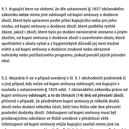
5.1. Kupující bere na vědomí, že dle ustanovení § 1837 občanského
zákoníku
nelze
mimo jiné odstoupit od kupní smlouvy o dodávce
zboží, které bylo upraveno podle přání kupujícího nebo pro jeho
osobu, od kupní smlouvy o dodávce zboží, které podléhá rychlé
zkáze, jakož i zboží, které bylo po dodání nenávratně smíseno s jiným
zbožím, od kupní smlouvy o dodávce zboží v uzavřeném obalu, které
spotřebitel z obalu vyňal a z hygienických důvodů jej není možné
vrátit a od kupní smlouvy o dodávce zvukové nebo obrazové
nahrávky nebo počítačového programu, pokud porušil jejich původní
obal.
5.2. Nejedná-li se o případ uvedený v čl. 5.1 obchodních podmínek či
o jiný případ, kdy nelze od kupní smlouvy odstoupit, má kupující v
souladu s ustanovením § 1829 odst. 1 občanského zákoníku právo od
kupní smlouvy
odstoupit, a to do čtrnácti (14) dnů od převzetí zboží
,
přičemž v případě, že předmětem kupní smlouvy je několik druhů
zboží nebo dodání několika částí, běží tato lhůta ode dne převzetí
poslední dodávky zboží. Odstoupení od kupní smlouvy musí být
prodávajícímu odesláno ve lhůtě uvedené v předchozí větě.
Odstoupení od kupní smlouvy může kupující zasílat mimo jiné na