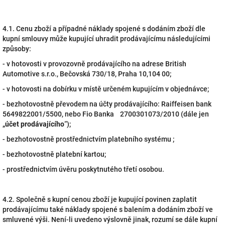
4.1. Cenu zboží a případné náklady spojené s dodáním zboží dle
kupní smlouvy může kupující uhradit prodávajícímu následujícími
způsoby:
- v hotovosti v provozovně prodávajícího na adrese British
Automotive s.r.o., Bečovská 730/18, Praha 10,104 00;
- v hotovosti na dobírku v místě určeném kupujícím v objednávce;
- bezhotovostně převodem na účty prodávajícího: Raiffeisen bank
5649822001/5500, nebo Fio Banka 2700301073/2010 (dále jen
„
účet prodávajícího
“);
- bezhotovostně prostřednictvím platebního systému ;
- bezhotovostně platební kartou;
- prostřednictvím úvěru poskytnutého třetí osobou.
4.2. Společně s kupní cenou zboží je kupující povinen zaplatit
prodávajícímu také náklady spojené s balením a dodáním zboží ve
smluvené výši. Není-li uvedeno výslovně jinak, rozumí se dále kupní