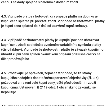
cenou i náklady spojené s balením a dodáním zboží.
4.3. V případě platby v hotovosti či v případě platby na dobírku je
kupní cena splatná při převzetí zboží. V případě bezhotovostní platby
je kupní cena splatná do 7 dnů od uzavření kupní smlouvy.
4.4. V případě bezhotovostní platby je kupující povinen uhrazovat
kupní cenu zboží společně s uvedením variabilního symbolu platby
(číslo faktury). V případě bezhotovostní platby je závazek kupujícího
uhradit kupní cenu splněn okamžikem připsání příslušné částky na
účet prodávajícího.
4.5. Prodávající je oprávněn, zejména v případě, že ze strany
kupujícího nedojde k dodatečnému potvrzení objednávky (čl. 3.6),
požadovat uhrazení celé kupní ceny ještě před odesláním zboží
kupujícímu. Ustanovení § 2119 odst. 1 občanského zákoníku se
nepoužije.