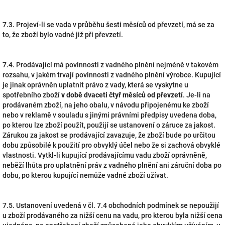
7.3. Projeví-li se vada v průběhu šesti měsíců od převzetí, má se za
to, že zboží bylo vadné již při převzetí.
7.4. Prodávající má povinnosti z vadného plnění nejméně v takovém
rozsahu, v jakém trvají povinnosti z vadného plnění výrobce. Kupující
je jinak oprávněn uplatnit právo z vady, která se vyskytne u
spotřebního zboží
v době dvaceti čtyř měsíců od převzetí
. Je-li na
prodávaném zboží, na jeho obalu, v návodu připojenému ke zboží
nebo v reklamě v souladu s jinými právními předpisy uvedena doba,
po kterou lze zboží použít, použijí se ustanovení o záruce za jakost.
Zárukou za jakost se prodávající zavazuje, že zboží bude po určitou
dobu způsobilé k použití pro obvyklý účel nebo že si zachová obvyklé
vlastnosti. Vytkl-li kupující prodávajícímu vadu zboží oprávněně,
neběží lhůta pro uplatnění práv z vadného plnění ani záruční doba po
dobu, po kterou kupující nemůže vadné zboží užívat.
7.5. Ustanovení uvedená v čl. 7.4 obchodních podmínek se nepoužijí
u zboží prodávaného za nižší cenu na vadu, pro kterou byla nižší cena