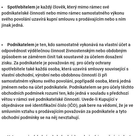
Spotřebitelem
je každý člověk, který mimo rámec své
podnikatelské činnosti nebo mimo rámec samostatného výkonu
svého povolání uzavírá kupní smlouvu s prodávajícím nebo s ním
jinak jedná.
Podnikatelem
je ten, kdo samostatně vykonává na vlastní účet a
odpovědnost výdělečnou činnost živnostenským nebo obdobným
způsobem se záměrem činit tak soustavně za účelem dosažení
zisku. Za podnikatele je považován mj. pro účely ochrany
spotřebitele také každá osoba, která uzavírá smlouvy související s
vlastní obchodní, výrobní nebo obdobnou činností či při
samostatném výkonu svého povolání, popřípadě osoba, která jedná
jménem nebo na účet podnikatele. Podnikatelem se pro účely těchto
obchodních podmínek rozumí ten, kdo jedná v souladu s předchozí
větou v rámci své podnikatelské činnosti. Uvede-li Kupující v
objednávce své identifikační číslo (IČO), pak bere na vědomí, že je ve
smluvním vztahu s prodávajícím považován za podnikatele a tyto
obchodní podmínky se na něj nevztahují.