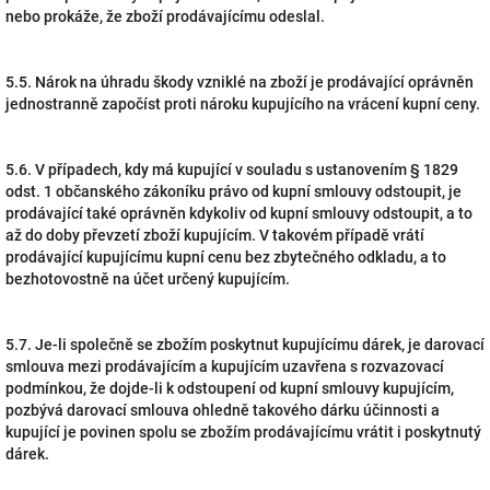
nebo prokáže, že zboží prodávajícímu odeslal.
5.5. Nárok na úhradu škody vzniklé na zboží je prodávající oprávněn
jednostranně započíst proti nároku kupujícího na vrácení kupní ceny.
5.6. V případech, kdy má kupující v souladu s ustanovením § 1829
odst. 1 občanského zákoníku právo od kupní smlouvy odstoupit, je
prodávající také oprávněn kdykoliv od kupní smlouvy odstoupit, a to
až do doby převzetí zboží kupujícím. V takovém případě vrátí
prodávající kupujícímu kupní cenu bez zbytečného odkladu, a to
bezhotovostně na účet určený kupujícím.
5.7. Je-li společně se zbožím poskytnut kupujícímu dárek, je darovací
smlouva mezi prodávajícím a kupujícím uzavřena s rozvazovací
podmínkou, že dojde-li k odstoupení od kupní smlouvy kupujícím,
pozbývá darovací smlouva ohledně takového dárku účinnosti a
kupující je povinen spolu se zbožím prodávajícímu vrátit i poskytnutý
dárek.