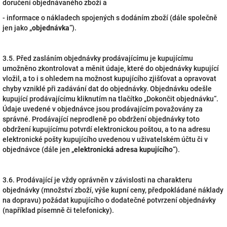
doručení objednávaného zboží a
- informace o nákladech spojených s dodáním zboží (dále společně
jen jako „
objednávka
“).
3.5. Před zasláním objednávky prodávajícímu je kupujícímu
umožněno zkontrolovat a měnit údaje, které do objednávky kupující
vložil, a to i s ohledem na možnost kupujícího zjišťovat a opravovat
chyby vzniklé při zadávání dat do objednávky. Objednávku odešle
kupující prodávajícímu kliknutím na tlačítko „Dokončit objednávku“.
Údaje uvedené v objednávce jsou prodávajícím považovány za
správné. Prodávající neprodleně po obdržení objednávky toto
obdržení kupujícímu potvrdí elektronickou poštou, a to na adresu
elektronické pošty kupujícího uvedenou v uživatelském účtu či v
objednávce (dále jen „
elektronická adresa kupujícího
“).
3.6. Prodávající je vždy oprávněn v závislosti na charakteru
objednávky (množství zboží, výše kupní ceny, předpokládané náklady
na dopravu) požádat kupujícího o dodatečné potvrzení objednávky
(například písemně či telefonicky).