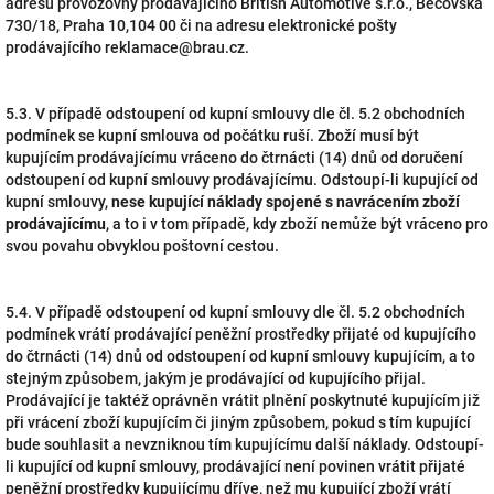
adresu provozovny prodávajícího British Automotive s.r.o., Bečovská
730/18, Praha 10,104 00 či na adresu elektronické pošty
prodávajícího reklamace@brau.cz.
5.3. V případě odstoupení od kupní smlouvy dle čl. 5.2 obchodních
podmínek se kupní smlouva od počátku ruší. Zboží musí být
kupujícím prodávajícímu vráceno do čtrnácti (14) dnů od doručení
odstoupení od kupní smlouvy prodávajícímu. Odstoupí-li kupující od
kupní smlouvy,
nese kupující náklady spojené s navrácením zboží
prodávajícímu
, a to i v tom případě, kdy zboží nemůže být vráceno pro
svou povahu obvyklou poštovní cestou.
5.4. V případě odstoupení od kupní smlouvy dle čl. 5.2 obchodních
podmínek vrátí prodávající peněžní prostředky přijaté od kupujícího
do čtrnácti (14) dnů od odstoupení od kupní smlouvy kupujícím, a to
stejným způsobem, jakým je prodávající od kupujícího přijal.
Prodávající je taktéž oprávněn vrátit plnění poskytnuté kupujícím již
při vrácení zboží kupujícím či jiným způsobem, pokud s tím kupující
bude souhlasit a nevzniknou tím kupujícímu další náklady. Odstoupí-
li kupující od kupní smlouvy, prodávající není povinen vrátit přijaté
peněžní prostředky kupujícímu dříve, než mu kupující zboží vrátí