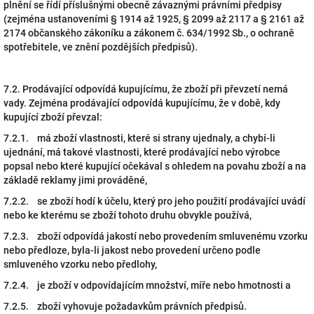
plnění se řídí příslušnými obecně závaznými právními předpisy
(zejména ustanoveními § 1914 až 1925, § 2099 až 2117 a § 2161 až
2174 občanského zákoníku a zákonem č. 634/1992 Sb., o ochraně
spotřebitele, ve znění pozdějších předpisů).
7.2. Prodávající odpovídá kupujícímu, že zboží při převzetí nemá
vady. Zejména prodávající odpovídá kupujícímu, že v době, kdy
kupující zboží převzal:
7.2.1. má zboží vlastnosti, které si strany ujednaly, a chybí-li
ujednání, má takové vlastnosti, které prodávající nebo výrobce
popsal nebo které kupující očekával s ohledem na povahu zboží a na
základě reklamy jimi prováděné,
7.2.2. se zboží hodí k účelu, který pro jeho použití prodávající uvádí
nebo ke kterému se zboží tohoto druhu obvykle používá,
7.2.3. zboží odpovídá jakostí nebo provedením smluvenému vzorku
nebo předloze, byla-li jakost nebo provedení určeno podle
smluveného vzorku nebo předlohy,
7.2.4. je zboží v odpovídajícím množství, míře nebo hmotnosti a
7.2.5. zboží vyhovuje požadavkům právních předpisů.